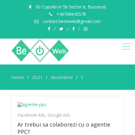
Str Cupolei nr 5b Sector 6, Bucuresti
+40768645578
contact.beonweb@gmail.com
facebook
twitter
pinterest
instagram
Home
2021
decembrie
1
Facebook Ads
,
Google Ads
Ar trebui sa colaborezi cu o agentie
PPC?