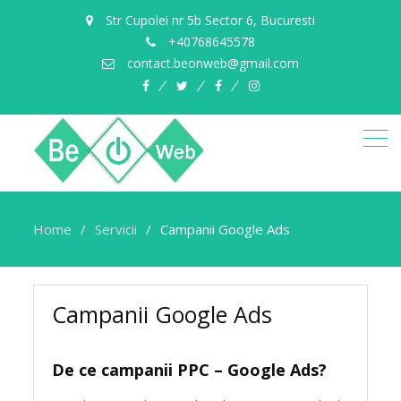
Str Cupolei nr 5b Sector 6, Bucuresti
+40768645578
contact.beonweb@gmail.com
facebook
twitter
pinterest
instagram
Home
Servicii
Campanii Google Ads
Campanii Google Ads
De ce campanii PPC – Google Ads?