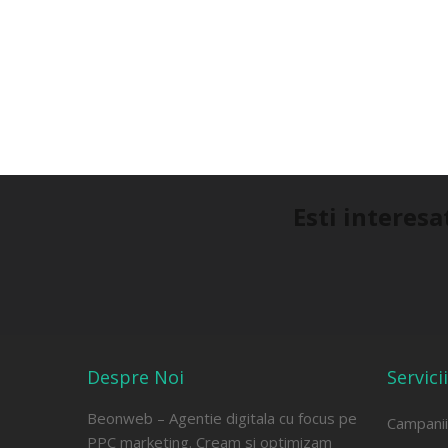
Esti interesa
Despre Noi
Servici
Beonweb – Agentie digitala cu focus pe
Campani
PPC marketing. Cream si optimizam