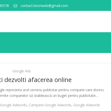
45578
contact.beonweb@gmail.com
Google Ads
i dezvolti afacerea online
 reprezinta acel serviciu publicitar pentru companii care doresc
rmite companiilor să stabilească un buget pentru publicitate…
 Google Adwords
,
Campanii Google Adwords
,
Google Adwords