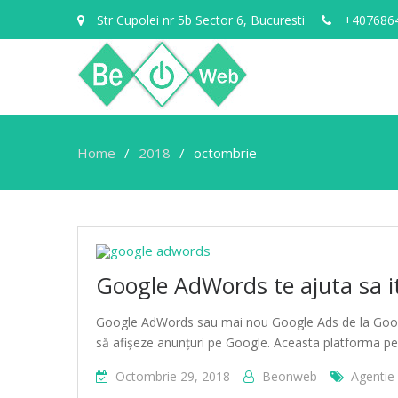
Str Cupolei nr 5b Sector 6, Bucuresti
+407686
Home
2018
octombrie
Google AdWords te ajuta sa it
Google AdWords sau mai nou Google Ads de la Google
să afișeze anunțuri pe Google. Aceasta platforma pe
Octombrie 29, 2018
Beonweb
Agentie