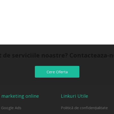
t de serviciile noastre? Contacteaza-
Cere Oferta
i marketing online
Linkuri Utile
i Google Ads
Politică de confidențialitate