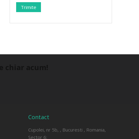
ne chiar acum!
Contact
Cupolei, nr 5b, , Bucuresti , Romania,
Sector 6;